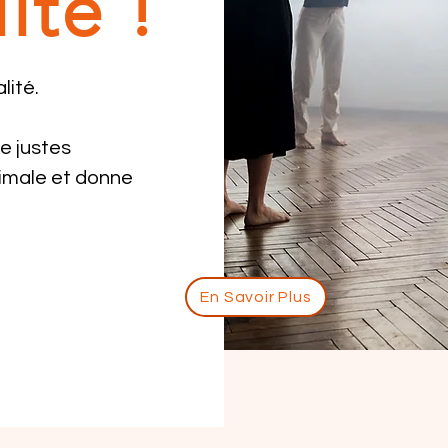
ité !
lité.
e justes
imale et donne
En Savoir Plus