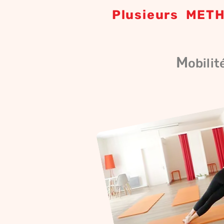
Plusieurs
METH
M
obilit