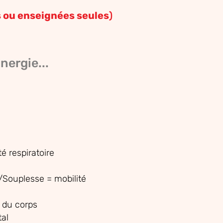
 ou enseignées seules
)
E
nergie
...
é respiratoire
/Souplesse = mobilité
 du corps
tal