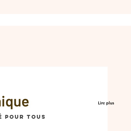
nique
Lire plus
é pour tous