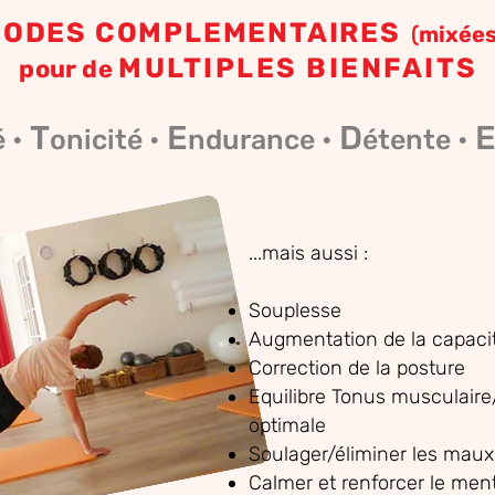
ODES COMPLEMENTAIRES
(
mixées
MULTIPLES BIENFAITS
pour de
T
E
D
é •
onicité •
ndurance •
étente
•
...mais aussi :
Souplesse
Augmentation de la capacit
Correction de la posture
Equilibre Tonus musculaire
optimale
Soulager/éliminer les maux
Calmer et renforcer le men